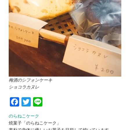
梅酒のシフォンケーキ
ショコラカヌレ
F
T
Li
a
wi
n
のらねこケーク
c
tt
e
焼菓子「のらねこケーク」
e
er
素朴で身体に優しいお菓子を目指して焼いています