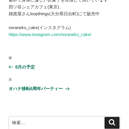
b
四ツ谷シェアカフェ(東京)、
雑貨屋さんloopthings(大分県日出町)にて販売中
o
o
noraneko_cake(インスタグラム)
k
https://www.instagram.com/noraneko_cake/
投
前
前
稿
の
8月の予定
ナ
投
ビ
稿
次
次
ゲ
の
オハナ移転6周年パーティー
投
ー
稿
シ
ョ
ン
検
検
索
索: