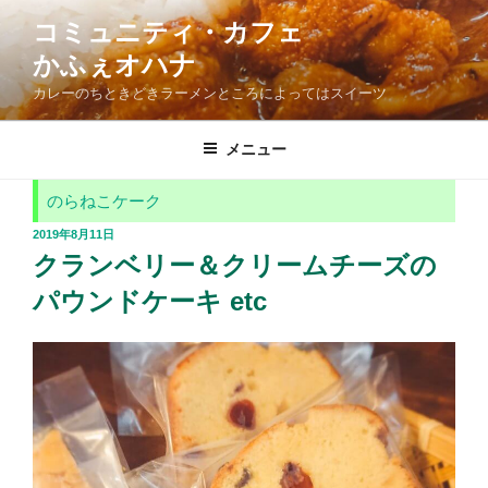
コ
コミュニティ・カフェ
ン
かふぇオハナ
テ
ン
カレーのちときどきラーメンところによってはスイーツ
ツ
へ
メニュー
ス
キ
のらねこケーク
ッ
投
2019年8月11日
プ
稿
クランベリー＆クリームチーズの
日:
パウンドケーキ etc