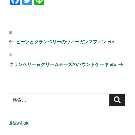
F
T
Li
a
wi
n
c
tt
e
e
er
投
前
前
b
稿
の
ビーツとクランベリーのヴィーガンマフィン etc
ナ
o
投
ビ
稿
o
次
次
ゲ
の
クランベリー＆クリームチーズのパウンドケーキ etc
k
投
ー
稿
シ
ョ
ン
検
検
索
索:
最近の記事