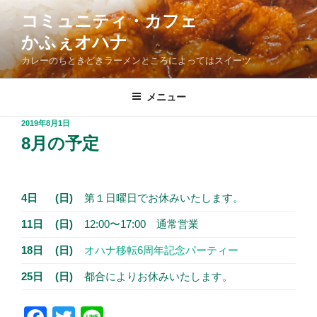
コ
コミュニティ・カフェ
ン
かふぇオハナ
テ
ン
カレーのちときどきラーメンところによってはスイーツ
ツ
へ
メニュー
ス
投
2019年8月1日
キ
稿
8月の予定
ッ
日:
プ
4日
(日)
第１日曜日でお休みいたします。
11日
(日)
12:00〜17:00 通常営業
18日
(日)
オハナ移転6周年記念パーティー
25日
(日)
都合によりお休みいたします。