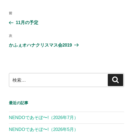
投
前
前
稿
の
11月の予定
ナ
投
ビ
稿
次
次
ゲ
の
かふぇオハナクリスマス会2019
投
ー
稿
シ
ョ
ン
検
検
索
索:
最近の記事
NENDOであそぼ〜!（2026年7月）
NENDOであそぼ〜!（2026年5月）