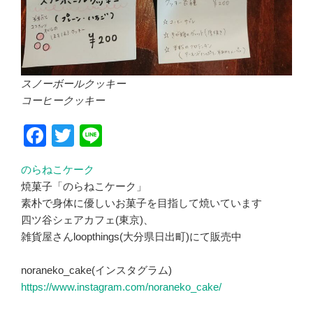
スノーボールクッキー
コーヒークッキー
F
T
Li
a
wi
n
のらねこケーク
c
tt
e
焼菓子「のらねこケーク」
e
er
素朴で身体に優しいお菓子を目指して焼いています
b
四ツ谷シェアカフェ(東京)、
雑貨屋さんloopthings(大分県日出町)にて販売中
o
o
noraneko_cake(インスタグラム)
k
https://www.instagram.com/noraneko_cake/