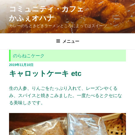
コ
コミュニティ・カフェ
ン
かふぇオハナ
テ
ン
カレーのちときどきラーメンところによってはスイーツ
ツ
へ
メニュー
ス
キ
のらねこケーク
ッ
投
2019年11月10日
プ
稿
キャロットケーキ etc
日:
生の人参、りんごをたっぷり入れて、レーズンやくる
み、スパイスと焼きこみました。一度たべるとクセにな
る美味しさです。