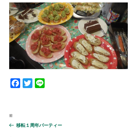
F
T
Li
a
wi
n
c
tt
e
e
er
投
前
前
b
稿
の
移転１周年パーティー
ナ
o
投