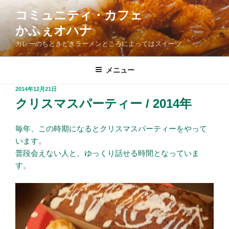
コ
コミュニティ・カフェ
ン
かふぇオハナ
テ
ン
カレーのちときどきラーメンところによってはスイーツ
ツ
へ
メニュー
ス
投
2014年12月21日
キ
稿
クリスマスパーティー / 2014年
ッ
日:
プ
毎年、この時期になるとクリスマスパーティーをやって
います。
普段会えない人と、ゆっくり話せる時間となっていま
す。