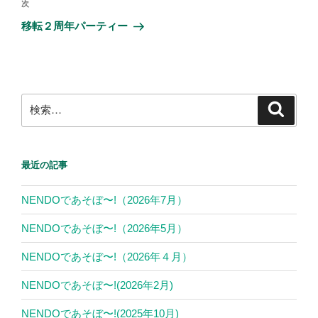
ビ
稿
o
次
次
ゲ
の
移転２周年パーティー
k
投
ー
稿
シ
ョ
ン
検
検
索
索:
最近の記事
NENDOであそぼ〜!（2026年7月）
NENDOであそぼ〜!（2026年5月）
NENDOであそぼ〜!（2026年４月）
NENDOであそぼ〜!(2026年2月)
NENDOであそぼ〜!(2025年10月)