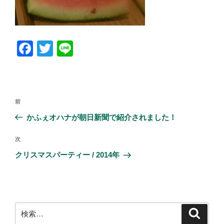
F
T
Li
a
wi
n
c
tt
e
e
er
投
前
前
b
稿
の
かふぇオハナが朝日新聞で紹介されました！
ナ
o
投
ビ
稿
o
次
次
ゲ
の
クリスマスパーティー / 2014年
k
投
ー
稿
シ
ョ
ン
検
検
索
索: