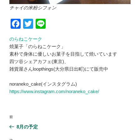
チャイの米粉シフォン
F
T
Li
a
wi
n
のらねこケーク
c
tt
e
焼菓子「のらねこケーク」
e
er
素朴で身体に優しいお菓子を目指して焼いています
b
四ツ谷シェアカフェ(東京)、
雑貨屋さんloopthings(大分県日出町)にて販売中
o
o
noraneko_cake(インスタグラム)
k
https://www.instagram.com/noraneko_cake/
投
前
前
稿
の
8月の予定
ナ
投
ビ
稿