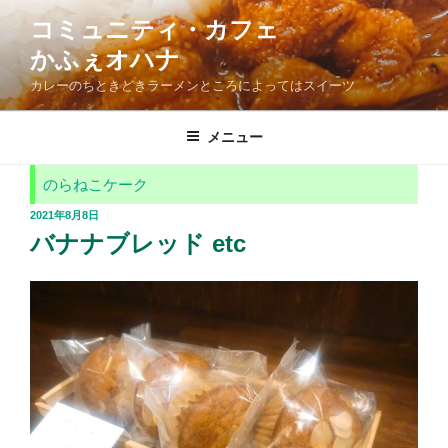
コ
コミュニティ・カフェ
ン
かふぇオハナ
テ
ン
カレーのちときどきラーメンところによってはスイーツ
ツ
へ
メニュー
ス
キ
のらねこケーク
ッ
投
2021年8月8日
プ
稿
バナナブレッド etc
日: