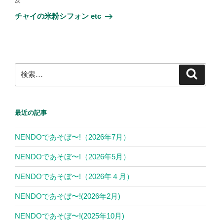
次
次
ゲ
の
チャイの米粉シフォン etc
投
ー
稿
シ
ョ
ン
検
検
索
索:
最近の記事
NENDOであそぼ〜!（2026年7月）
NENDOであそぼ〜!（2026年5月）
NENDOであそぼ〜!（2026年４月）
NENDOであそぼ〜!(2026年2月)
NENDOであそぼ〜!(2025年10月)