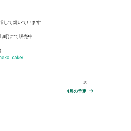
指して焼いています
県日出町)にて販売中
)
aneko_cake/
次
次
の
4月の予定
投
稿