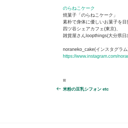
a
wi
n
のらねこケーク
c
tt
e
焼菓子「のらねこケーク」
e
er
素朴で身体に優しいお菓子を目
b
四ツ谷シェアカフェ(東京)、
雑貨屋さんloopthings(大分
o
o
noraneko_cake(インスタグラム
k
https://www.instagram.com/nor
投
前
前
稿
の
米粉の豆乳シフォン etc
投
ナ
稿
ビ
ゲ