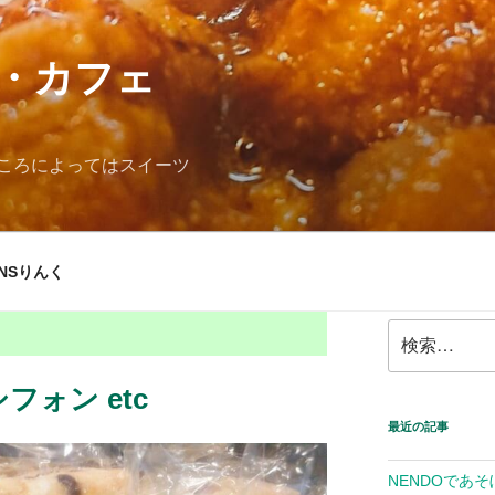
・カフェ
ころによってはスイーツ
NSりんく
検
索:
ォン etc
最近の記事
NENDOであそ