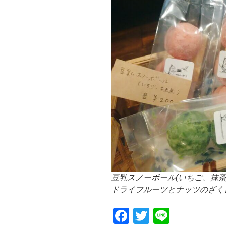
豆乳スノーボール(いちご、抹茶
ドライフルーツとナッツのざく
F
T
Li