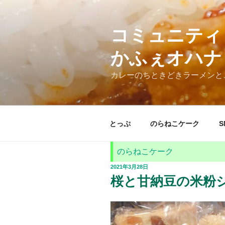
コ
ン
テ
コミュニティ
ン
かふぇオハナ
ツ
へ
カレーのちときどきラーメンと
ス
キ
ッ
プ
とっぷ
のらねこケーク
S
のらねこケーク
投
2021年3月28日
稿
桜と甘納豆の米粉シフ
日: