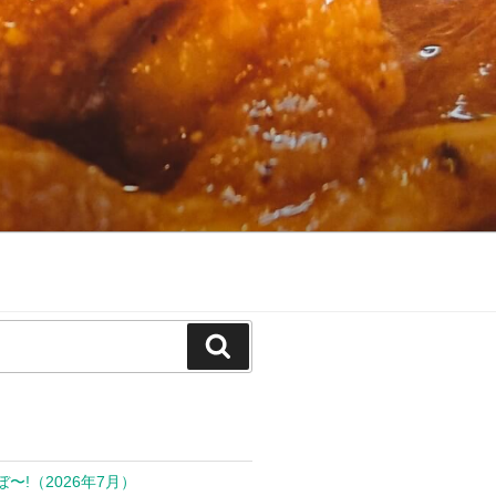
検
索
ぼ〜!（2026年7月）