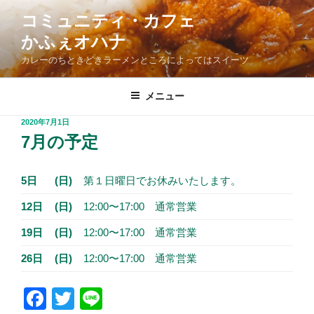
コ
コミュニティ・カフェ
ン
かふぇオハナ
テ
ン
カレーのちときどきラーメンところによってはスイーツ
ツ
へ
メニュー
ス
投
2020年7月1日
キ
稿
7月の予定
ッ
日:
プ
5日
(日)
第１日曜日でお休みいたします。
12日
(日)
12:00〜17:00 通常営業
19日
(日)
12:00〜17:00 通常営業
26日
(日)
12:00〜17:00 通常営業
F
T
Li