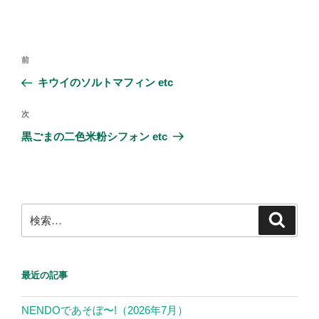
a
wi
n
c
tt
e
e
er
投
前
前
b
稿
の
キウイのソルトマフィン etc
ナ
o
投
ビ
稿
o
次
次
ゲ
の
黒ごまの二色米粉シフォン etc
k
投
ー
稿
シ
ョ
ン
検
検
索
索:
最近の記事
NENDOであそぼ〜!（2026年7月）