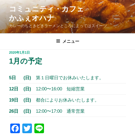
コ
コミュニティ・カフェ
ン
かふぇオハナ
テ
ン
カレーのちときどきラーメンところによってはスイーツ
ツ
へ
メニュー
ス
投
2020年1月1日
キ
稿
1月の予定
ッ
日:
プ
5日
(日)
第１日曜日でお休みいたします。
12日
(日)
12:00〜16:00 短縮営業
19日
(日)
都合によりお休みいたします。
26日
(日)
12:00〜17:00 通常営業
F
T
Li