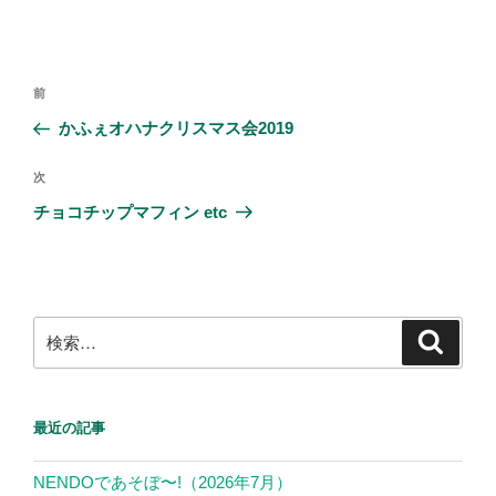
a
wi
n
c
tt
e
e
er
投
前
前
b
稿
の
かふぇオハナクリスマス会2019
ナ
o
投
ビ
稿
o
次
次
ゲ
の
チョコチップマフィン etc
k
投
ー
稿
シ
ョ
ン
検
検
索
索:
最近の記事
NENDOであそぼ〜!（2026年7月）