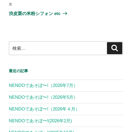
ビ
稿
次
次
ゲ
の
渋皮栗の米粉シフォン etc
投
ー
稿
シ
ョ
ン
検
検
索
索:
最近の記事
NENDOであそぼ〜!（2026年7月）
NENDOであそぼ〜!（2026年5月）
NENDOであそぼ〜!（2026年４月）
NENDOであそぼ〜!(2026年2月)