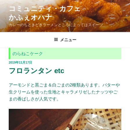
コ
コミュニティ・カフェ
ン
かふぇオハナ
テ
ン
カレーのちときどきラーメンところによってはスイーツ
ツ
へ
メニュー
ス
キ
のらねこケーク
ッ
投
2019年11月17日
プ
稿
フロランタン etc
日:
アーモンドと黒ごま＆白ごまの2種類あります。バターや
生クリームを使った生地とキャラメリゼしたナッツやご
まの香ばしさが人気です。