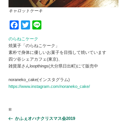
キャロットケーキ
F
T
Li
a
wi
n
のらねこケーク
c
tt
e
焼菓子「のらねこケーク」
e
er
素朴で身体に優しいお菓子を目指して焼いています
b
四ツ谷シェアカフェ(東京)、
雑貨屋さんloopthings(大分県日出町)にて販売中
o
o
noraneko_cake(インスタグラム)
k
https://www.instagram.com/noraneko_cake/
投
前
前
稿
の
かふぇオハナクリスマス会2019
ナ
投