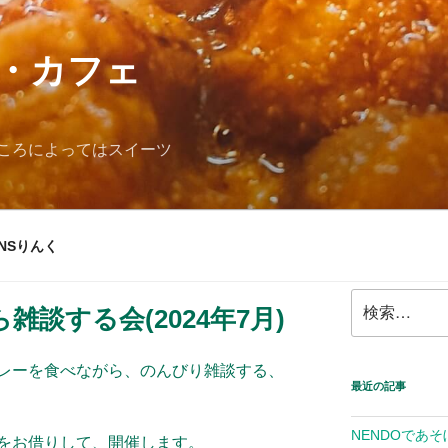
・カフェ
ころによってはスイーツ
NSりんく
検
談する会(2024年7月)
索:
レーを食べながら、のんびり雑談する、
最近の記事
NENDOであそ
をお借りして、開催します。