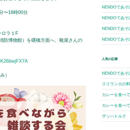
NENDOであそ
分〜16時00分
NENDOであそ
NENDOであそぼ
ーロラ１F
NENDOであそぼ
消防博物館）を曙橋方面へ、靴屋さんの
人気の記事
ZRXK26bwjFX7A
NENDOであそ
込み）
スリランカの
カレーを食べて
カレーを食べて
ザッハトルテ