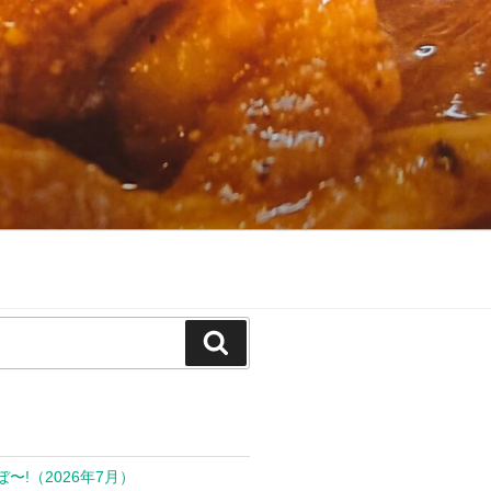
検
索
ぼ〜!（2026年7月）