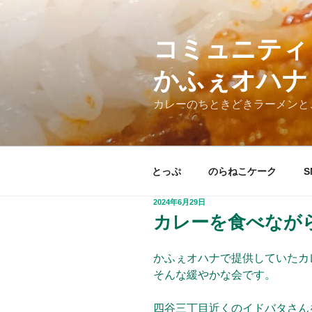
コ
ン
テ
コミュニティ
ン
かふぇオハナ
ツ
へ
カレーのちときどきラーメンと
ス
キ
ッ
プ
とっぷ
のらねこケーク
S
投
2024年6月29日
稿
カレーを食べながら雑
日:
かふぇオハナで提供していたカ
そんな緩やかな会です。
四谷三丁目近くのイドバタさん