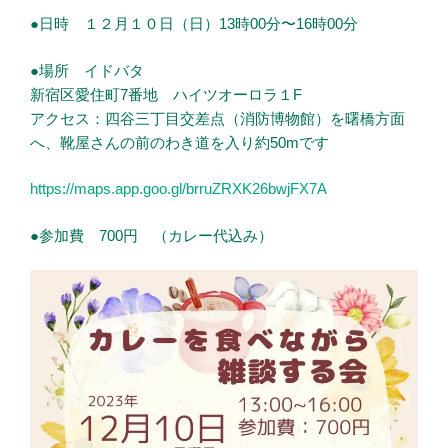
●日時 １２月１０日（日）13時00分〜16時00分
●場所 イドバタ
新宿区愛住町7番地 ハイツオーロラ１F
アクセス：四谷三丁目交差点（消防博物館）を曙橋方面
へ、靴屋さんの前のわき道を入り約50mです
https://maps.app.goo.gl/brruZRXK26bwjFX7A
●参加費 700円 （カレー代込み）