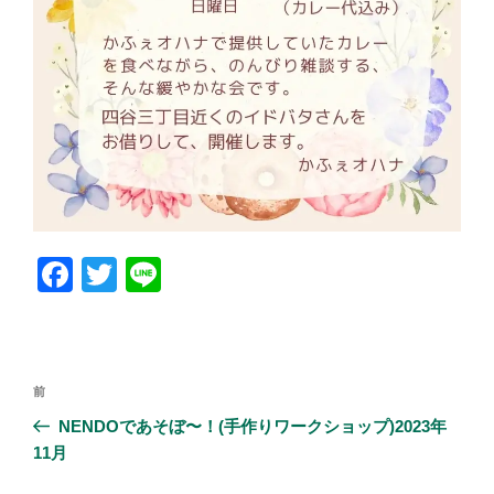
F
T
Li
a
wi
n
c
tt
e
e
er
投
前
前
b
稿
の
NENDOであそぼ〜！(手作りワークショップ)2023年
ナ
o
投
11月
ビ
稿
o