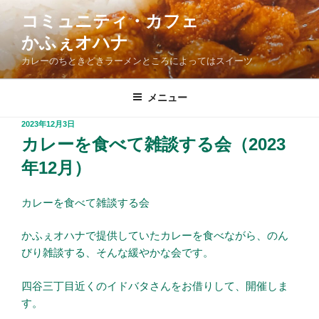
コ
コミュニティ・カフェ
ン
かふぇオハナ
テ
ン
カレーのちときどきラーメンところによってはスイーツ
ツ
へ
メニュー
ス
投
2023年12月3日
キ
稿
カレーを食べて雑談する会（2023
ッ
日:
プ
年12月）
カレーを食べて雑談する会
かふぇオハナで提供していたカレーを食べながら、のん
びり雑談する、そんな緩やかな会です。
四谷三丁目近くのイドバタさんをお借りして、開催しま
す。