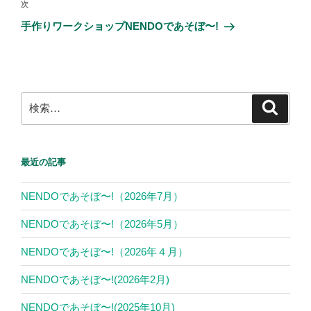
ゲ
次
次
k
の
ー
手作りワークショップNENDOであそぼ〜!
投
シ
稿
ョ
ン
検
検
索
索:
最近の記事
NENDOであそぼ〜!（2026年7月）
NENDOであそぼ〜!（2026年5月）
NENDOであそぼ〜!（2026年４月）
NENDOであそぼ〜!(2026年2月)
NENDOであそぼ〜!(2025年10月)