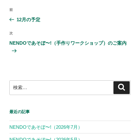
e
er
投
前
前
b
稿
の
12月の予定
ナ
o
投
ビ
稿
o
次
次
ゲ
の
NENDOであそぼ〜!（手作りワークショップ）のご案内
k
投
ー
稿
シ
ョ
ン
検
検
索
索:
最近の記事
NENDOであそぼ〜!（2026年7月）
NENDOであそぼ〜!（2026年5月）