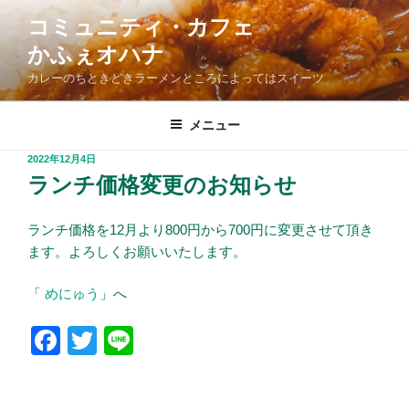
コ
コミュニティ・カフェ
ン
かふぇオハナ
テ
ン
カレーのちときどきラーメンところによってはスイーツ
ツ
へ
メニュー
ス
投
2022年12月4日
キ
稿
ランチ価格変更のお知らせ
ッ
日:
プ
ランチ価格を12月より800円から700円に変更させて頂き
ます。よろしくお願いいたします。
「
めにゅう
」へ
F
T
Li
a
wi
n
c
tt
e