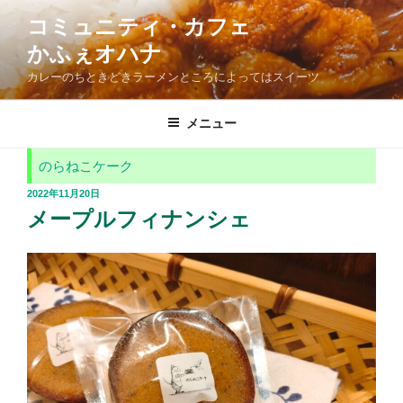
コ
コミュニティ・カフェ
ン
かふぇオハナ
テ
ン
カレーのちときどきラーメンところによってはスイーツ
ツ
へ
メニュー
ス
キ
のらねこケーク
ッ
投
2022年11月20日
プ
稿
メープルフィナンシェ
日: