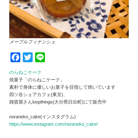
メープルフィナンシェ
F
T
Li
a
wi
n
のらねこケーク
c
tt
e
焼菓子「のらねこケーク」
e
er
素朴で身体に優しいお菓子を目指して焼いています
b
四ツ谷シェアカフェ(東京)、
雑貨屋さんloopthings(大分県日出町)にて販売中
o
o
noraneko_cake(インスタグラム)
k
https://www.instagram.com/noraneko_cake/