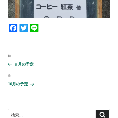
F
T
Li
a
wi
n
c
tt
e
e
er
投
前
前
b
稿
の
９月の予定
ナ
o
投
ビ
稿
o
次
次
ゲ
の
10月の予定
k
投
ー
稿
シ
ョ
ン
検
検
索