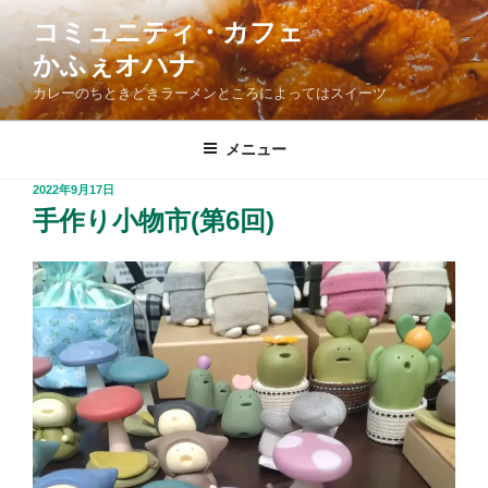
コ
コミュニティ・カフェ
ン
かふぇオハナ
テ
ン
カレーのちときどきラーメンところによってはスイーツ
ツ
へ
メニュー
ス
投
2022年9月17日
キ
稿
手作り小物市(第6回)
ッ
日:
プ