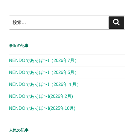
o
ペ
ペ
の
ー”
ー
ー
o
の
ペ
ジ
ジ
検
k
検
ー
索
索:
ジ
送
最近の記事
り
NENDOであそぼ〜!（2026年7月）
NENDOであそぼ〜!（2026年5月）
NENDOであそぼ〜!（2026年４月）
NENDOであそぼ〜!(2026年2月)
NENDOであそぼ〜!(2025年10月)
人気の記事