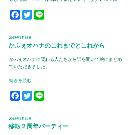
F
T
Li
a
wi
n
c
tt
e
投
2017年7月16日
e
er
稿
かふぇオハナのこれまでとこれから
日:
b
かふぇオハナに関わる人たちから話を聞いて絵にまとめ
o
ていただきました。
o
k
“か
続きを読む
ふ
F
T
Li
ぇ
オ
a
wi
n
ハ
c
tt
e
ナ
投
2015年7月19日
e
er
の
稿
移転２周年パーティー
日:
こ
b