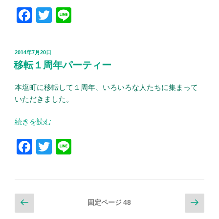
リ
F
T
Li
ス
マ
a
wi
n
ス
c
tt
e
パ
投
2014年7月20日
e
er
ー
稿
移転１周年パーティー
日:
テ
b
ィ
本塩町に移転して１周年、いろいろな人たちに集まって
o
ー
いただきました。
o
/
2014
k
“移
続きを読む
年”
転
F
T
Li
の
１
周
a
wi
n
年
c
tt
e
パ
e
er
ー
投
前
次
固定ページ
48
テ
b
の
の
稿
ィ