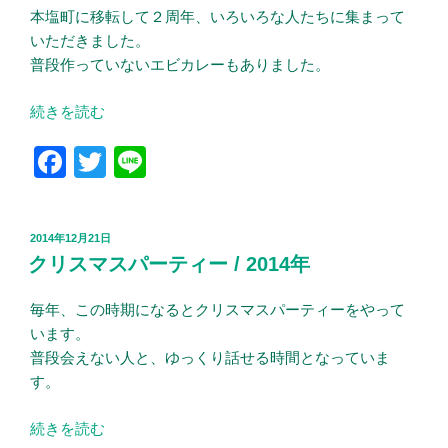
れ
本塩町に移転して２周年、いろいろな人たちに集まって
o
ま
いただきました。
o
で
普段作っていないエビカレーもありました。
と
k
こ
“移
続きを読む
れ
転
F
T
Li
か
２
ら”
周
a
wi
n
の
年
c
tt
e
パ
投
2014年12月21日
e
er
ー
稿
クリスマスパーティー / 2014年
日:
テ
b
ィ
毎年、この時期になるとクリスマスパーティーをやって
o
ー”
います。
o
の
普段会えない人と、ゆっくり話せる時間となっていま
k
す。
“ク
続きを読む