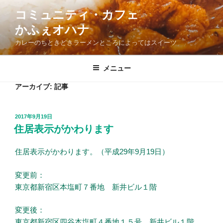
コ
コミュニティ・カフェ
ン
かふぇオハナ
テ
ン
カレーのちときどきラーメンところによってはスイーツ
ツ
へ
メニュー
ス
アーカイブ:
記事
キ
ッ
プ
投
2017年9月19日
稿
住居表示がかわります
日:
住居表示がかわります。（平成29年9月19日）
変更前：
東京都新宿区本塩町７番地 新井ビル１階
変更後：
東京都新宿区四谷本塩町４番地１５号 新井ビル１階