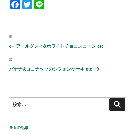
F
T
Li
a
wi
n
c
tt
e
e
er
投
前
前
b
稿
の
アールグレイ&ホワイトチョコスコーン etc
ナ
o
投
ビ
稿
o
次
次
ゲ
の
バナナ&ココナッツのシフォンケーキ etc
k
投
ー
稿
シ
ョ
ン
検
検
索
索:
最近の記事