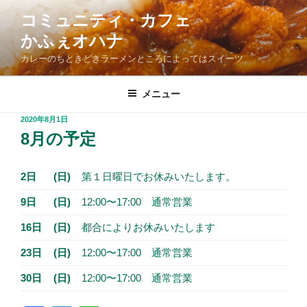
コ
コミュニティ・カフェ
ン
かふぇオハナ
テ
ン
カレーのちときどきラーメンところによってはスイーツ
ツ
へ
メニュー
ス
投
2020年8月1日
キ
稿
8月の予定
ッ
日:
プ
2日
(日)
第１日曜日でお休みいたします。
9日
(日)
12:00〜17:00 通常営業
16日
(日)
都合によりお休みいたします
23日
(日)
12:00〜17:00 通常営業
30日
(日)
12:00〜17:00 通常営業