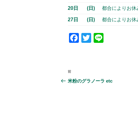
20日
(日)
都合によりお休
27日
(日)
都合によりお休
F
T
Li
a
wi
n
c
tt
e
e
er
投
前
前
b
稿
の
米粉のグラノーラ etc
o
投
ナ
o
稿
ビ
k
ゲ
ー
シ