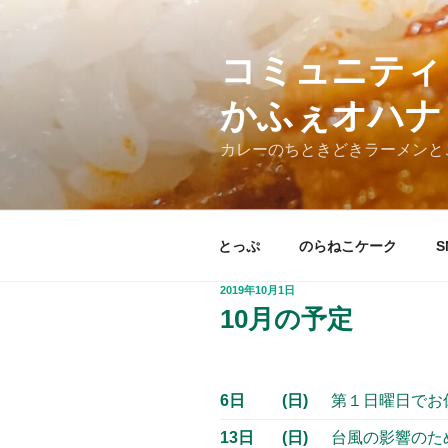
コ
ン
テ
コミュニティ
ン
かふぇオハナ
ツ
へ
カレーのちときどきラーメンと
ス
キ
ッ
プ
とっぷ
のらねこケーク
S
投
2019年10月1日
稿
10月の予定
日:
6日
(日)
第１日曜日でお
13日
(日)
台風の影響のた