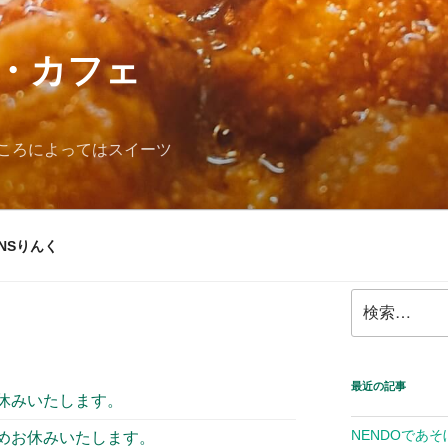
・カフェ
ころによってはスイーツ
NSりんく
検
索:
最近の記事
休みいたします。
NENDOであそ
めお休みいたします。