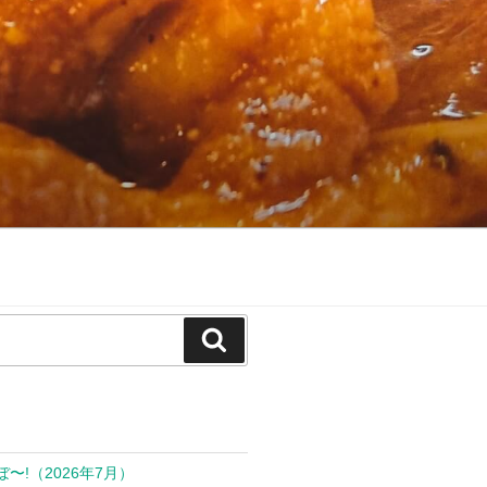
検
索
ぼ〜!（2026年7月）