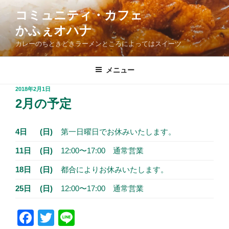
コ
コミュニティ・カフェ
ン
かふぇオハナ
テ
ン
カレーのちときどきラーメンところによってはスイーツ
ツ
へ
メニュー
ス
投
2018年2月1日
キ
稿
2月の予定
ッ
日:
プ
4日
(日)
第一日曜日でお休みいたします。
11日
(日)
12:00〜17:00 通常営業
18日
(日)
都合によりお休みいたします。
25日
(日)
12:00〜17:00 通常営業
F
T
Li