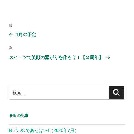
a
wi
n
c
tt
e
e
er
投
前
前
b
稿
の
1月の予定
ナ
o
投
ビ
稿
o
次
次
ゲ
の
スイーツで笑顔の繋がりを作ろう！【２周年】
k
投
ー
稿
シ
ョ
ン
検
検
索
索:
最近の記事
NENDOであそぼ〜!（2026年7月）