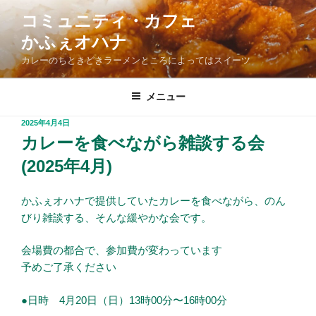
コ
コミュニティ・カフェ
ン
かふぇオハナ
テ
ン
カレーのちときどきラーメンところによってはスイーツ
ツ
へ
メニュー
ス
投
2025年4月4日
キ
稿
カレーを食べながら雑談する会
ッ
日:
プ
(2025年4月)
かふぇオハナで提供していたカレーを食べながら、のん
びり雑談する、そんな緩やかな会です。
会場費の都合で、参加費が変わっています
予めご了承ください
●日時 4月20日（日）13時00分〜16時00分