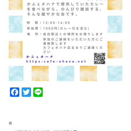
F
T
Li
a
wi
n
c
tt
e
e
er
投
前
前
b
稿
の