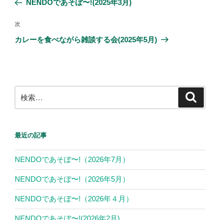
NENDOであそぼ〜!(2025年3月)
ナ
o
投
ビ
稿
o
次
次
ゲ
の
カレーを食べながら雑談する会(2025年5月)
k
投
ー
稿
シ
ョ
ン
検
検
索
索:
最近の記事
NENDOであそぼ〜!（2026年7月）
NENDOであそぼ〜!（2026年5月）
NENDOであそぼ〜!（2026年４月）
NENDOであそぼ〜!(2026年2月)