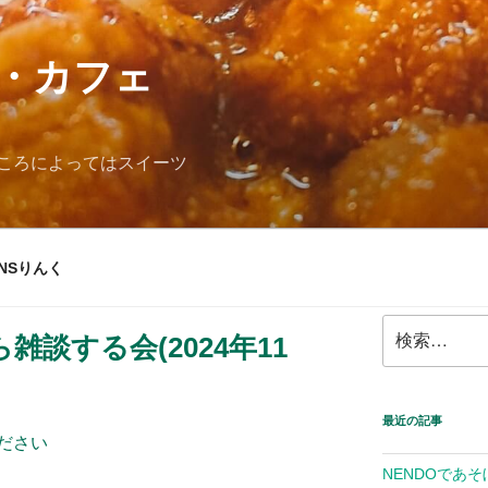
・カフェ
ころによってはスイーツ
NSりんく
検
談する会(2024年11
索:
最近の記事
ださい
NENDOであそ