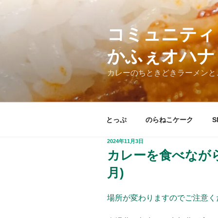
コ
ン
テ
コミュニティ
ン
かふぇオハナ
ツ
へ
カレーのちときどきラーメンと
ス
キ
ッ
プ
とっぷ
のらねこケーク
S
投
2024年11月3日
稿
カレーを食べながら雑
日:
月)
場所が変わりますのでご注意く