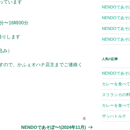
っています
NENDOであそ
NENDOであそ
分〜16時00分
NENDOであそぼ
借りします
NENDOであそぼ
込み）
人気の記事
すので、かふぇオハナ店主までご連絡く
NENDOであそ
カレーを食べて
スリランカの
カレーを食べて
ザッハトルテ
次
次
の
NENDOであそぼ〜!(2024年11月)