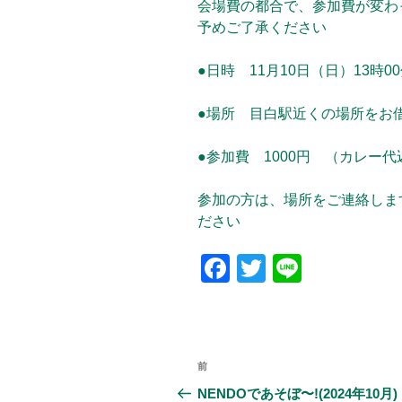
会場費の都合で、参加費が変わ
予めご了承ください
●日時 11月10日（日）13時00
●場所 目白駅近くの場所をお
●参加費 1000円 （カレー代
参加の方は、場所をご連絡しま
ださい
F
T
Li
a
wi
n
c
tt
e
e
er
投
前
前
b
稿
の
NENDOであそぼ〜!(2024年10月)