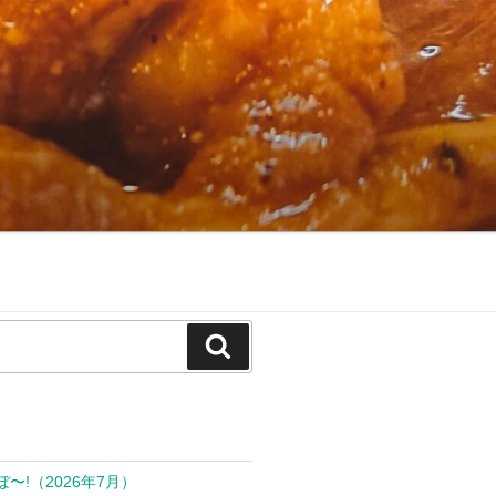
検
索
ぼ〜!（2026年7月）